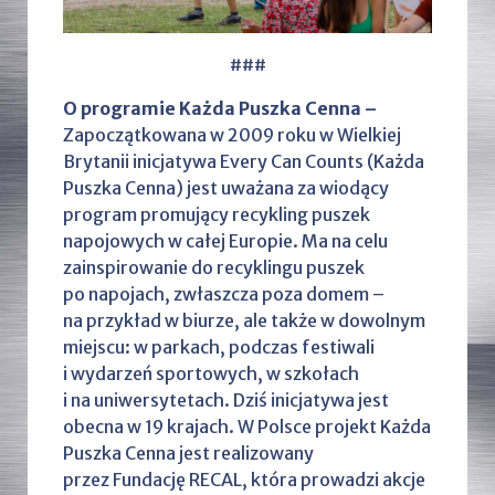
###
O programie Każda Puszka Cenna –
Zapoczątkowana w 2009 roku w Wielkiej
Brytanii inicjatywa Every Can Counts (Każda
Puszka Cenna) jest uważana za wiodący
program promujący recykling puszek
napojowych w całej Europie. Ma na celu
zainspirowanie do recyklingu puszek
po napojach, zwłaszcza poza domem –
na przykład w biurze, ale także w dowolnym
miejscu: w parkach, podczas festiwali
i wydarzeń sportowych, w szkołach
i na uniwersytetach. Dziś inicjatywa jest
obecna w 19 krajach. W Polsce projekt Każda
Puszka Cenna jest realizowany
przez Fundację RECAL, która prowadzi akcje