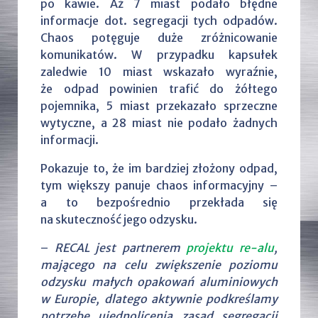
po kawie. Aż 7 miast podało błędne
informacje dot. segregacji tych odpadów.
Chaos potęguje duże zróżnicowanie
komunikatów. W przypadku kapsułek
zaledwie 10 miast wskazało wyraźnie,
że odpad powinien trafić do żółtego
pojemnika, 5 miast przekazało sprzeczne
wytyczne, a 28 miast nie podało żadnych
informacji.
Pokazuje to, że im bardziej złożony odpad,
tym większy panuje chaos informacyjny –
a to bezpośrednio przekłada się
na skuteczność jego odzysku.
–
RECAL jest partnerem
projektu re-alu
,
mającego na celu zwiększenie poziomu
odzysku małych opakowań aluminiowych
w Europie, dlatego aktywnie podkreślamy
potrzebę ujednolicenia zasad segregacji