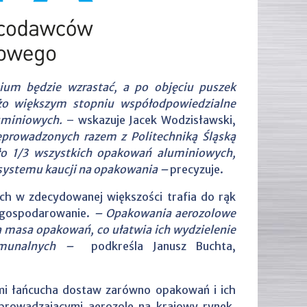
um będzie wzrastać, a po objęciu puszek
żo większym stopniu współodpowiedzialne
luminiowych.
– wskazuje Jacek Wodzisławski,
prowadzonych razem z Politechniką Śląską
ło 1/3 wszystkich opakowań aluminiowych,
systemu kaucji na opakowania –
precyzuje.
h w zdecydowanej większości trafia do rąk
zagospodarowanie.
– Opakowania aerozolowe
 masa opakowań, co ułatwia ich wydzielenie
komunalnych –
podkreśla Janusz Buchta,
ami łańcucha dostaw zarówno opakowań i ich
prowadzającymi aerozole na krajowy rynek.