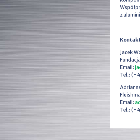
Współp
z alumi
Kontakt
Jacek Wo
Fundacj
Email:
ja
Tel.: (+
Adrianna
Fleishma
Email:
a
Tel.: (+