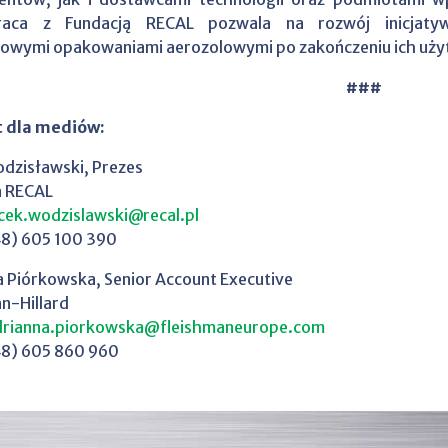
raca z Fundacją RECAL pozwala na rozwój inicjaty
niowymi opakowaniami aerozolowymi po zakończeniu ich uży
###
 dla mediów:
dzisławski, Prezes
a RECAL
cek.wodzislawski@recal.pl
48) 605 100 390
 Piórkowska, Senior Account Executive
n-Hillard
drianna.piorkowska@fleishmaneurope.com
48) 605 860 960