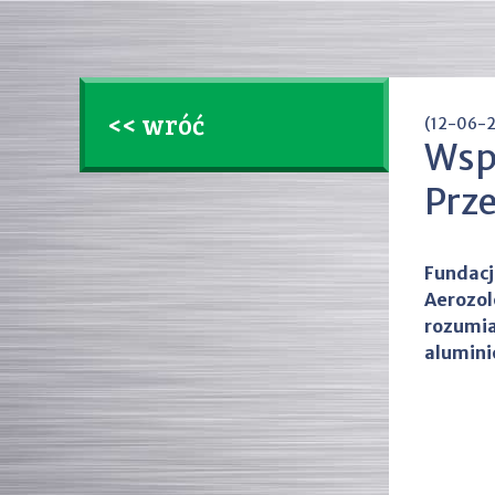
<< wróć
(12-06-
Wsp
Prz
Fundac
Aeroz
rozumi
alumini