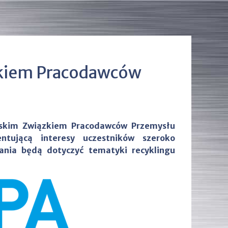
zkiem Pracodawców
lskim Związkiem Pracodawców Przemysłu
tującą interesy uczestników szeroko
nia będą dotyczyć tematyki recyklingu