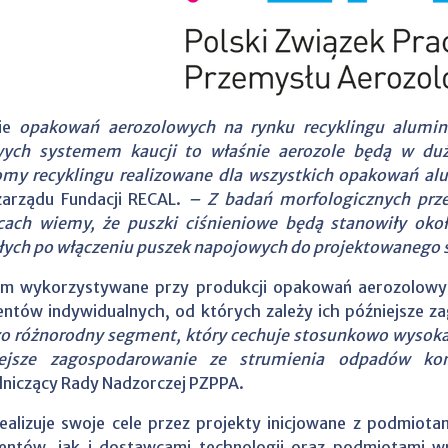
ie
opakowań aerozolowych na rynku recyklingu alumini
ych systemem kaucji to właśnie aerozole będą w du
omy recyklingu realizowane dla wszystkich opakowań a
zarządu Fundacji RECAL.
– Z badań morfologicznych prze
cach wiemy, że puszki ciśnieniowe będą stanowiły oko
łych po włączeniu puszek napojowych do projektowanego 
um wykorzystywane przy produkcji opakowań aerozolowyc
ntów indywidualnych, od których zależy ich późniejsze 
zo różnorodny segment, który cechuje stosunkowo wysoka
iejsze zagospodarowanie ze strumienia odpadów 
niczący Rady Nadzorczej PZPPA.
ealizuje swoje cele przez projekty inicjowane z podmiot
ntów, jak i dostawcami technologii oraz podmiotami w