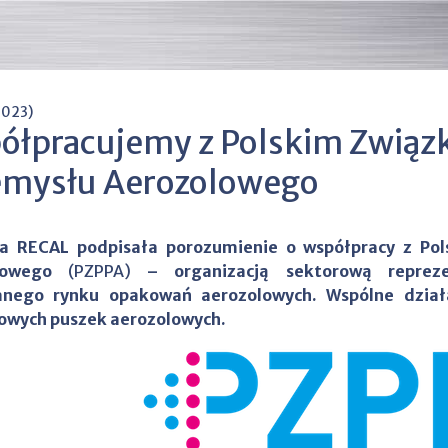
2023)
ółpracujemy z Polskim Zwią
emysłu Aerozolowego
ja RECAL podpisała porozumienie o współpracy z Po
olowego
(PZPPA)
– organizacją sektorową reprezen
anego rynku opakowań aerozolowych. Wspólne działa
owych puszek aerozolowych.