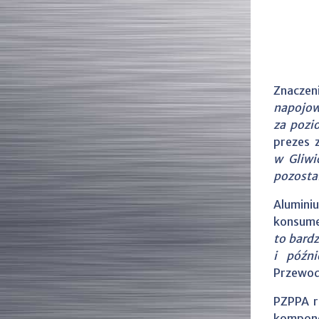
Znaczen
napojow
za pozi
prezes 
w Gliwi
pozosta
Alumini
konsume
to bard
i późn
Przewod
PZPPA r
kompone