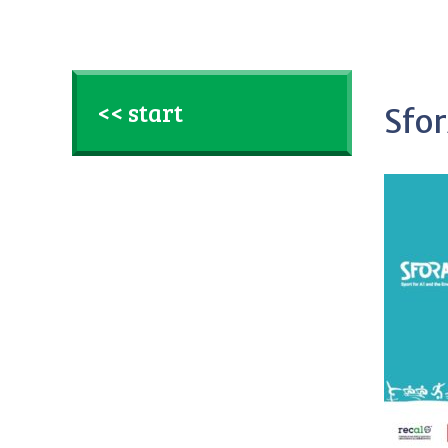
<< start
Sfo