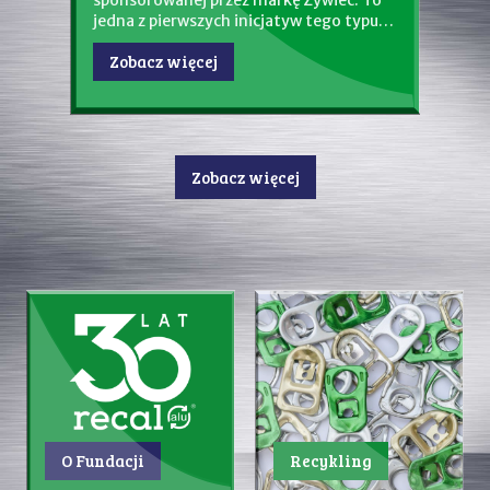
z markę Żywiec. To
miejsce…
inicjatyw tego typu…
Zobacz więcej
Zobacz więcej
O Fundacji
Recykling