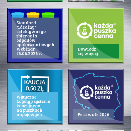
Standard
"idealny"
selektywnego
zbierania
odpadów
opakowaniowych
Webinar
Dowiedz
25.06.2026 r.
się więcej
Wytyczne
Logotyp systemu
kaucyjnego
na puszkach
napojowych
Festiwale 2026