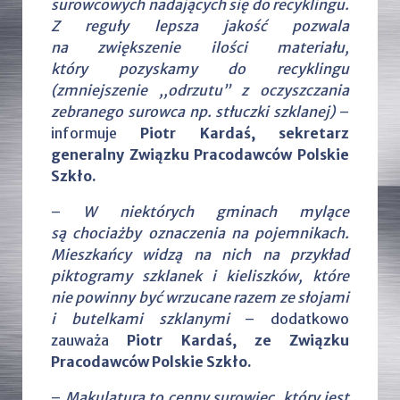
surowcowych nadających się do recyklingu.
Z reguły lepsza jakość pozwala
na zwiększenie ilości materiału,
który pozyskamy do recyklingu
(zmniejszenie ,,odrzutu” z oczyszczania
zebranego surowca np. stłuczki szklanej)
–
informuje
Piotr Kardaś, sekretarz
generalny Związku Pracodawców Polskie
Szkło.
–
W niektórych gminach mylące
są chociażby oznaczenia na pojemnikach.
Mieszkańcy widzą na nich na przykład
piktogramy szklanek i kieliszków, które
nie powinny być wrzucane razem ze słojami
i butelkami szklanymi
– dodatkowo
zauważa
Piotr Kardaś, ze Związku
Pracodawców Polskie Szkło.
–
Makulatura to cenny surowiec, który jest