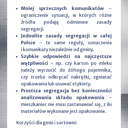
Mniej sprzecznych komunikatów
–
ograniczenie sytuacji, w których różne
źródła podają odmienne zasady
segregacji.
Jednolite zasady segregacji w całej
Polsce
– te same reguły, oznaczenia
i komunikaty niezależnie od gminy.
Szybkie odpowiedzi na najczęstsze
wątpliwości
– np. czy karton po mleku
należy wyrzucić do żółtego pojemnika,
czy trzeba odkręcać nakrętki, zgniatać
opakowania lub usuwać etykiety.
Prostsza segregacja bez konieczności
analizowania składu opakowania
–
mieszkaniec nie musi zastanawiać się, z ilu
materiałów wykonane jest opakowanie.
Korzyści dla gmin i sortowni: